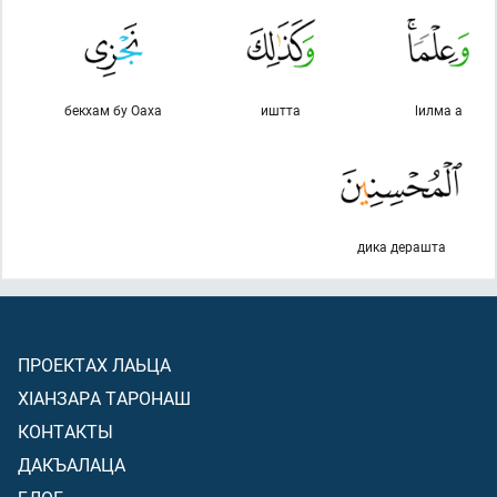
бекхам бу Оаха
иштта
lилма а
дика дерашта
ПРОЕКТАХ ЛАЬЦА
ХIАНЗАРА ТАРОНАШ
КОНТАКТЫ
ДАКЪАЛАЦА