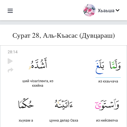
Хьаьша
Сурат 28, Аль-Къасас (Дувцараш)
28
:
14
ший чlоагlленга, из
из кхаьчача
кхийна
хьукам а
цунна делар Оаха
из нийсвелча