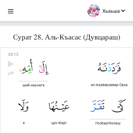
Хьаьша
Сурат 28, Аль-Къасас (Дувцараш)
28
:
13
из юхаверзавир Оаха
ший наьнага
е
цун бlарг
гlозбаргболаш