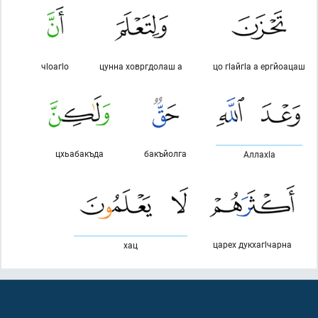
чlоагlо
цунна ховргдолаш а
цо гlайгlа а ергйоацаш
цхьабакъда
бакъйолга
Аллахlа
царех дукхагlчарна
хац