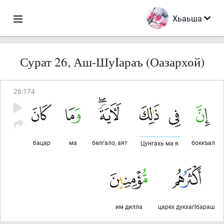
Хьаьша
Сурат 26, Аш-ШуIараъ (Оазархой)
26
:
174
бацар
ма
белгало, аят
боккъал
Цунгахь ма я
им дилла
царех дукхагlбараш