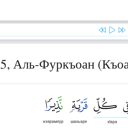
25, Аль-Фуркъоан (Къоа
кхерамлур
шахьаре
хlара