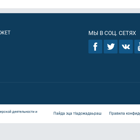
ДЖЕТ
МЫ В СОЦ. СЕТЯХ
ерской деятельности и
Пайда эца тIадожадаьраш
Правила конфид