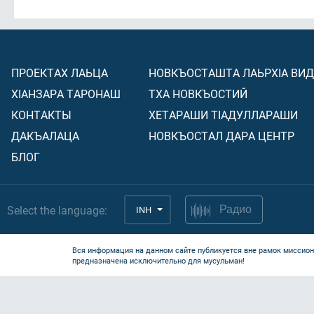
ПРОЕКТАХ ЛАЬЦА
НОВКЪОСТАШТА ЛАЬРХIА ВИ
ХIАНЗАРА ТАРОНАШ
ТХА НОВКЪОСТИЙ
КОНТАКТЫ
ХЕТАРАШИ ТIАДУЛЛАРАШИ
ДАКЪАЛАЦА
НОВКЪОСТАЛ ДАРА ЦЕНТР
БЛОГ
Select the language:
INH
Радио
Вся информация на данном сайте публикуется вне рамок миссион
предназначена исключительно для мусульман!