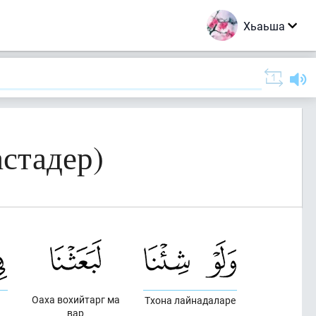
Хьаьша
стадер)
Оаха вохийтарг ма
Тхона лайнадаларе
вар