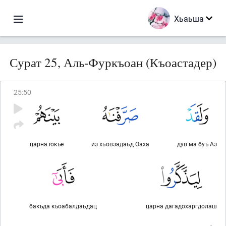
Хьаьша
Сурат 25, Аль-Фуркъоан (Къоастадер)
25
:
50
царна юкъе
из хьовзадаьд Оаха
дув ма буъ Аз
бакъда къоабалдаьдац
царна дагадохаргдолаш