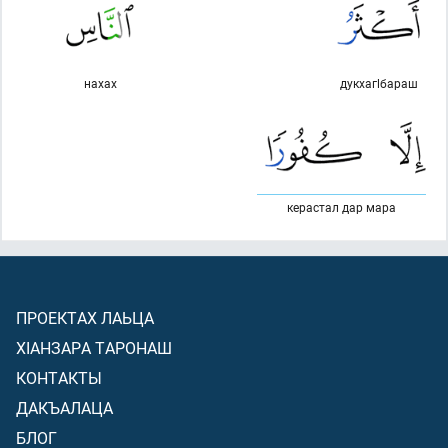
нахах
дукхагlбараш
керастал дар мара
ПРОЕКТАХ ЛАЬЦА
ХIАНЗАРА ТАРОНАШ
КОНТАКТЫ
ДАКЪАЛАЦА
БЛОГ