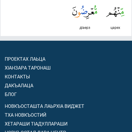
дlаерз
царех
ПРОЕКТАХ ЛАЬЦА
ХIАНЗАРА ТАРОНАШ
КОНТАКТЫ
ДАКЪАЛАЦА
БЛОГ
НОВКЪОСТАШТА ЛАЬРХIА ВИДЖЕТ
ТХА НОВКЪОСТИЙ
ХЕТАРАШИ ТIАДУЛЛАРАШИ