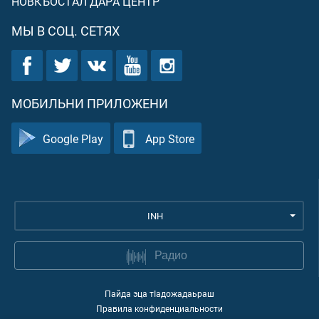
НОВКЪОСТАЛ ДАРА ЦЕНТР
МЫ В СОЦ. СЕТЯХ
МОБИЛЬНИ ПРИЛОЖЕНИ
Google Play
App Store
INH
Радио
Пайда эца тIадожадаьраш
Правила конфиденциальности