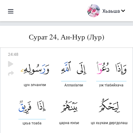
Хьаьша
Сурат 24, Ан-Нур (Лур)
24
:
48
цун элчангеи
Аллахlагеи
уж тlабийхача
царна юкъе
цо хьукам дергдолаш
цхьа тоаба