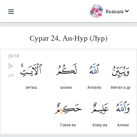
Хьаьша
Сурат 24, Ан-Нур (Лур)
24
:
18
аяташ
шоана
Аллахlа
белгал а ду
Говза ва
Ховш ва
Аллахl