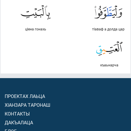
цlена гонахь
тlаваф а долда цар
къаьнарча
ПРОЕКТАХ ЛАЬЦА
ХIАНЗАРА ТАРОНАШ
КОНТАКТЫ
ДАКЪАЛАЦА