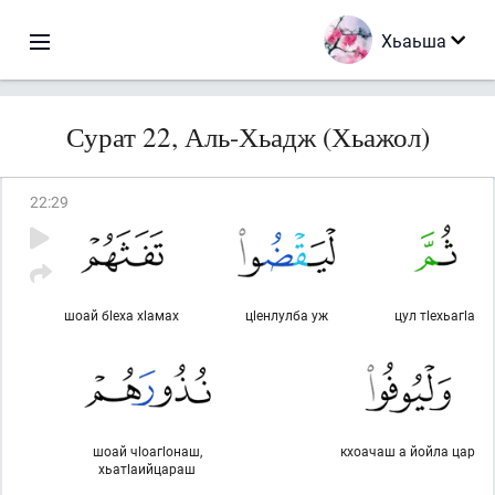
Хьаьша
Сурат 22, Аль-Хьадж (Хьажол)
22
:
29
шоай бlеха хlамах
цlенлулба уж
цул тlехьагlа
шоай чlоагlонаш,
кхоачаш а йойла цар
хьатlаийцараш