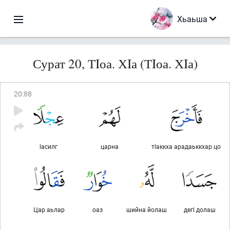
Хьаьша
Сурат 20, ТIоа. ХIа (ТIоа. ХIа)
20
:
88
lасилг
царна
тlаккха арадаьккхар цо
Цар аьлар
оаз
шийна йолаш
дегl долаш