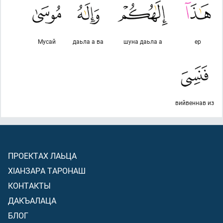
Мусай
даьла а ва
шуна даьла а
ер
вийвеннав из
ПРОЕКТАХ ЛАЬЦА
ХIАНЗАРА ТАРОНАШ
КОНТАКТЫ
ДАКЪАЛАЦА
БЛОГ