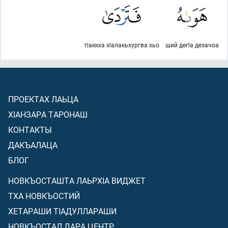
тlаккха хlалакьхургва хьо
ший дегlа дезачоа
ПРОЕКТАХ ЛАЬЦА
ХIАНЗАРА ТАРОНАШ
КОНТАКТЫ
ДАКЪАЛАЦА
БЛОГ
НОВКЪОСТАШТА ЛАЬРХIА ВИДЖЕТ
ТХА НОВКЪОСТИЙ
ХЕТАРАШИ ТIАДУЛЛАРАШИ
НОВКЪОСТАЛ ДАРА ЦЕНТР