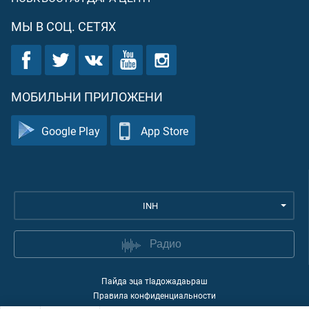
МЫ В СОЦ. СЕТЯХ
МОБИЛЬНИ ПРИЛОЖЕНИ
Google Play
App Store
INH
Радио
Пайда эца тIадожадаьраш
Правила конфиденциальности