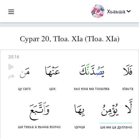
Хьаьша
Сурат 20, ТIоа. ХIа (ТIоа. ХIа)
20
:
16
цу саго
цох
хьо юха ма тохалва
хlаьта
ше техьа а вьнна волчо
цунца
ше им ца дуллачо