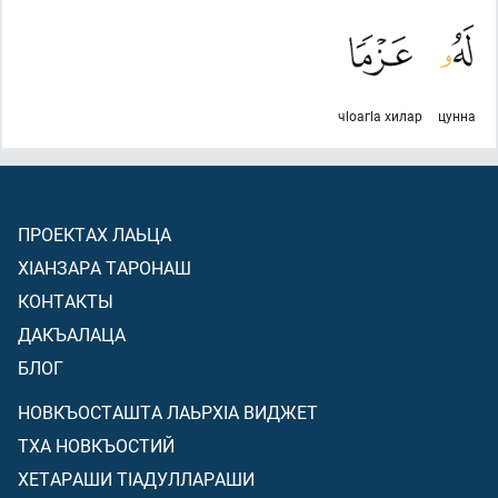
чlоагlа хилар
цунна
ПРОЕКТАХ ЛАЬЦА
ХIАНЗАРА ТАРОНАШ
КОНТАКТЫ
ДАКЪАЛАЦА
БЛОГ
НОВКЪОСТАШТА ЛАЬРХIА ВИДЖЕТ
ТХА НОВКЪОСТИЙ
ХЕТАРАШИ ТIАДУЛЛАРАШИ