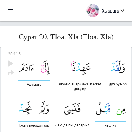
Хьаьша
Сурат 20, ТIоа. ХIа (ТIоа. ХIа)
20
:
115
чlоагlо яьяр Оаха, васкет
дув буъ Аз
Адамага
даьдар
бакъда вицвелар из
Тхона кораданзар
хьалха