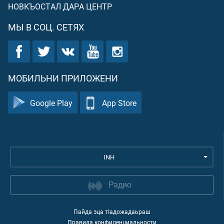
НОВКЪОСТАЛ ДАРА ЦЕНТР
МЫ В СОЦ. СЕТЯХ
МОБИЛЬНИ ПРИЛОЖЕНИ
Google Play
App Store
INH
Радио
Пайда эца тIадожадаьраш
Правила конфиденциальности