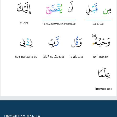
хьога
чакхдалехь, кхачалехь
хьалха
сов вакха lа со
хlай са Даьла
lа дlаала
цун вахьи
lилмангахь
ПРОЕКТАХ ЛАЬЦА