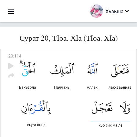
Хьаьша
Сурат 20, ТIоа. ХIа (ТIоа. ХIа)
20
:
114
Бакъвола
Паччахь
Аллахl
лакхваьннав
къуръанца
хьо сих ма ле