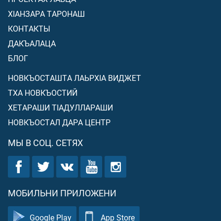
ХIАНЗАРА ТАРОНАШ
КОНТАКТЫ
ДАКЪАЛАЦА
БЛОГ
НОВКЪОСТАШТА ЛАЬРХIА ВИДЖЕТ
ТХА НОВКЪОСТИЙ
ХЕТАРАШИ ТIАДУЛЛАРАШИ
НОВКЪОСТАЛ ДАРА ЦЕНТР
МЫ В СОЦ. СЕТЯХ
МОБИЛЬНИ ПРИЛОЖЕНИ
Google Play
App Store