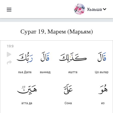
Хьаьша
Сурат 19, Марем (Марьям)
19
:
9
хьа Дала
аьннад
иштта
Цо аьлар
атта да
Сона
из