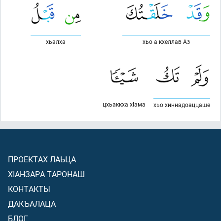
хьалха
хьо а кхеллав Аз
цхьаккха хlама
хьо хиннадоаццаше
ПРОЕКТАХ ЛАЬЦА
ХIАНЗАРА ТАРОНАШ
КОНТАКТЫ
ДАКЪАЛАЦА
БЛОГ