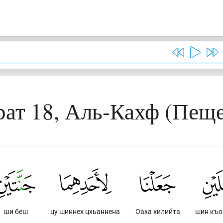
рат 18, Аль-Кахф (Пеще
ши беш
цу шиннех цхьаннена
Оаха хилийта
шин къо