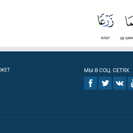
ялат
цу ши
ДЖЕТ
МЫ В СОЦ. СЕТЯХ