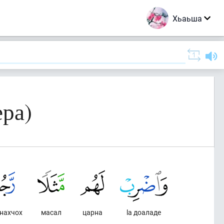
Хьаьша
ра)
нахчох
масал
царна
lа доаладе