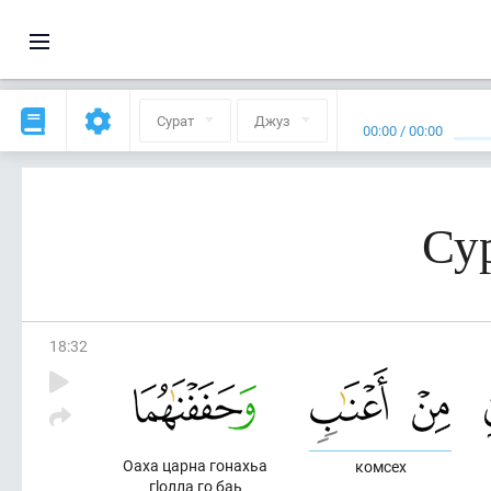
Сурат
Джуз
00:00
/
00:00
Су
18
:
32
Оаха царна гонахьа
комсех
гlолла го баь