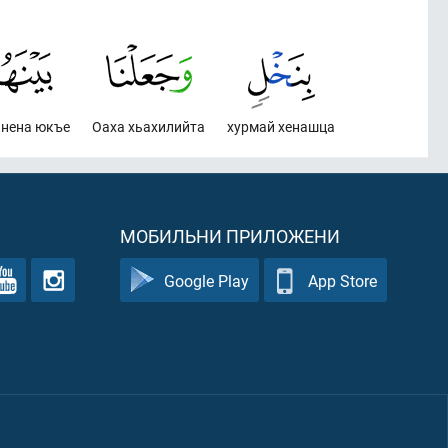
ннена юкъе
Оаха хьахилийта
хурмай хенашца
МОБИЛЬНИ ПРИЛОЖЕНИ
Google Play
App Store