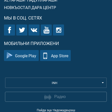
НОВКЪОСТАЛ ДАРА ЦЕНТР
МЫ В СОЦ. СЕТЯХ
МОБИЛЬНИ ПРИЛОЖЕНИ
Google Play
App Store
INH
Радио
Пайда эца тIадожадаьраш