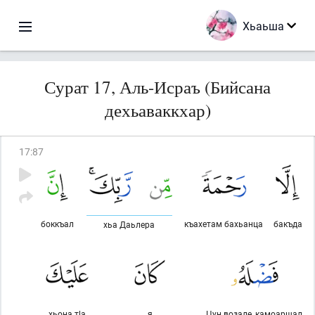
Хьаьша
Сурат 17, Аль-Исраъ (Бийсана
дехьаваккхар)
17
:
87
боккъал
къахетам бахьанца
бакъда
хьа Даьлера
хьона тlа
я
Цун возале, камоаршал