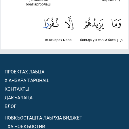
боагlаргболаш
къахкарах мара
бакъда уж сов-м бахац цо
ПРОЕКТАХ ЛАЬЦА
ХIАНЗАРА ТАРОНАШ
КОНТАКТЫ
ДАКЪАЛАЦА
БЛОГ
НОВКЪОСТАШТА ЛАЬРХIА ВИДЖЕТ
ТХА НОВКЪОСТИЙ