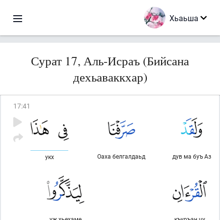
Хьаьша
Сурат 17, Аль-Исраъ (Бийсана
дехьаваккхар)
17
:
41
Оаха белгалдаьд
дув ма буъ Аз
укх
уж хьехаме
къуръан чу