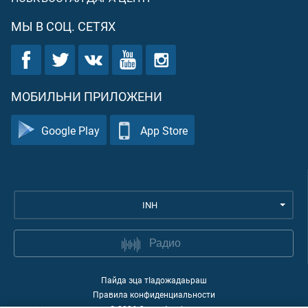
МЫ В СОЦ. СЕТЯХ
МОБИЛЬНИ ПРИЛОЖЕНИ
Google Play
App Store
INH
Радио
Пайда эца тIадожадаьраш
Правила конфиденциальности