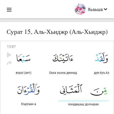
Хьаьша
Сурат 15, Аль-Хьиджр (Аль-Хьиджр)
15
:
87
ворхl (аят)
Оаха хьона деннад
дув буъ Аз
Къуръан а
юхадешаш долчарех