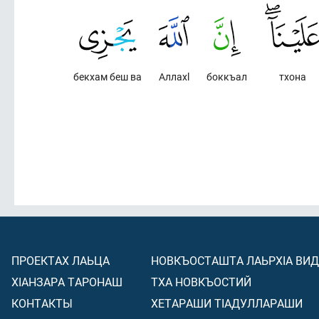
бекхам беш ва
Аллахl
боккъал
тхона
ПРОЕКТАХ ЛАЬЦА
НОВКЪОСТАШТА ЛАЬРХIА ВИ
ХIАНЗАРА ТАРОНАШ
ТХА НОВКЪОСТИЙ
КОНТАКТЫ
ХЕТАРАШИ ТIАДУЛЛАРАШИ