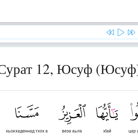
Сурат 12, Юсуф (Юсуф
хьокхаденнад тхох а
веза аьла
хlай
цар 