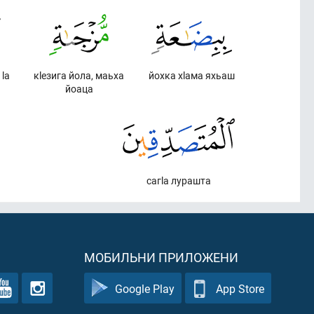
lа
кlезига йола, маьха
йохка хlама яхьаш
йоаца
сагlа лурашта
МОБИЛЬНИ ПРИЛОЖЕНИ
Google Play
App Store