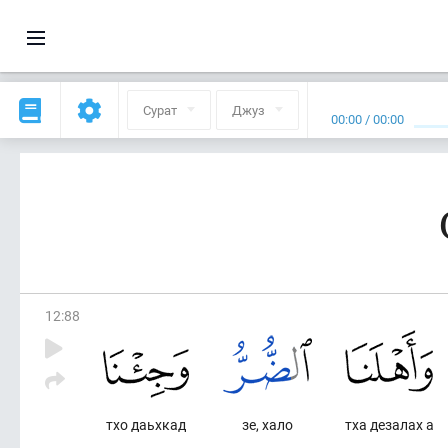
Сурат
Джуз
00:00
/
00:00
12
:
88
тхо даьхкад
зе, хало
тха дезалах а