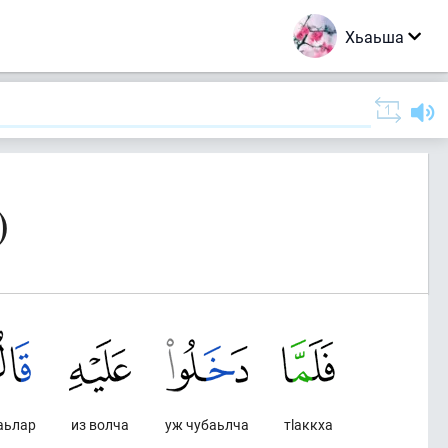
Хьаьша
)
аьлар
из волча
уж чубаьлча
тlаккха