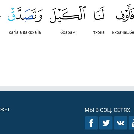
сагlа а даккха lа
боарам
тхона
кхоачашбе 
ДЖЕТ
МЫ В СОЦ. СЕТЯХ