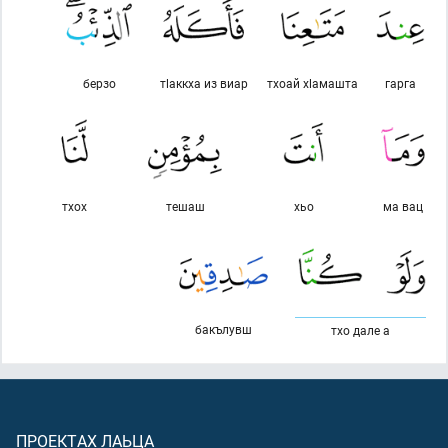
берзо
тlаккха из виар
тхоай хlамашта
гарга
тхох
тешаш
хьо
ма вац
бакълувш
тхо дале а
ПРОЕКТАХ ЛАЬЦА