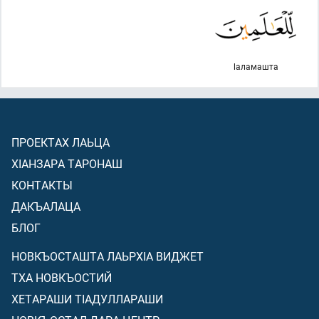
lаламашта
ПРОЕКТАХ ЛАЬЦА
ХIАНЗАРА ТАРОНАШ
КОНТАКТЫ
ДАКЪАЛАЦА
БЛОГ
НОВКЪОСТАШТА ЛАЬРХIА ВИДЖЕТ
ТХА НОВКЪОСТИЙ
ХЕТАРАШИ ТIАДУЛЛАРАШИ