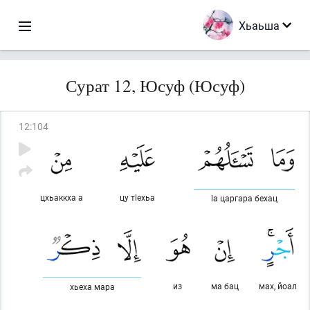
Хьаьша
Сурат 12, Юсуф (Юсуф)
12
:
104
цхьаккха а
цу тlехьа
lа царгара бехац
из
ма бац
мах, йоал
хьеха мара