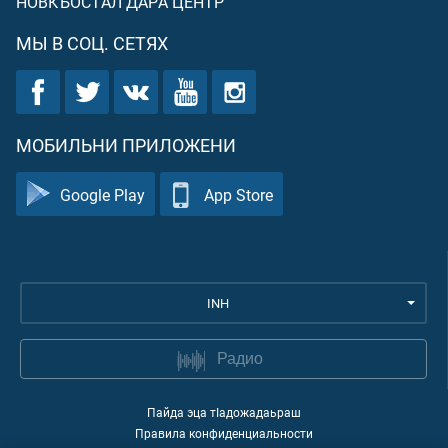
НОВКЪОСТАЛ ДАРА ЦЕНТР
МЫ В СОЦ. СЕТЯХ
МОБИЛЬНИ ПРИЛОЖЕНИ
Google Play
App Store
INH
Радио
Пайда эца тIадожадаьраш
Правила конфиденциальности