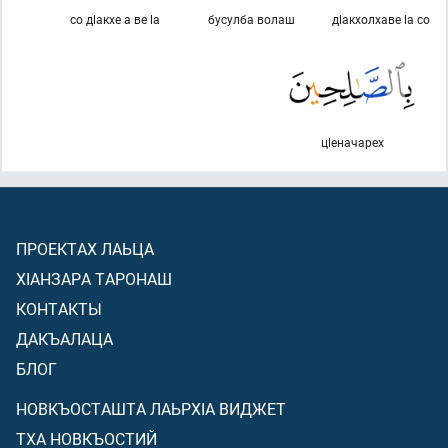
со дlакхе а ве lа
бусулба волаш
дlакхолхаве lа со
цlеначарех
ПРОЕКТАХ ЛАЬЦА
ХIАНЗАРА ТАРОНАШ
КОНТАКТЫ
ДАКЪАЛАЦА
БЛОГ
НОВКЪОСТАШТА ЛАЬРХIА ВИДЖЕТ
ТХА НОВКЪОСТИЙ