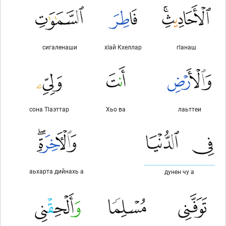
сигаленаши
хlай Кхеллар
гlанаш
сона Тlаэттар
Хьо ва
лаьттеи
аьхарта дийнахь а
дунен чу а