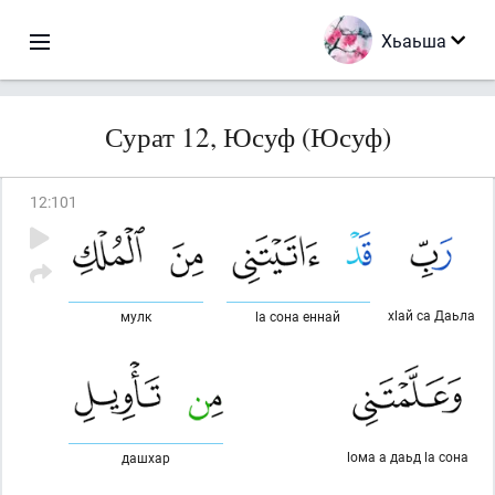
Хьаьша
Сурат 12, Юсуф (Юсуф)
12
:
101
хlай са Даьла
мулк
lа сона еннай
lома а даьд lа сона
дашхар