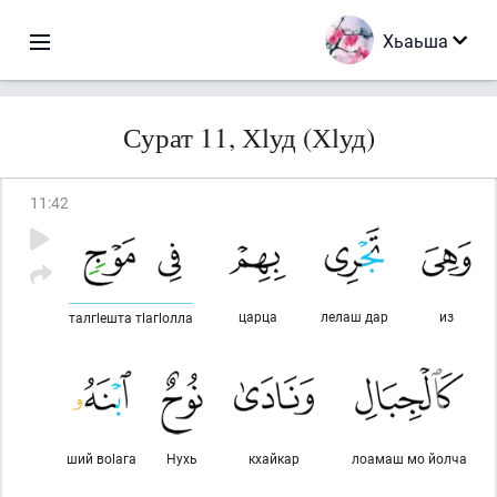
Хьаьша
Сурат 11, Хlуд (Хlуд)
11
:
42
царца
лелаш дар
из
талгlешта тlагlолла
ший воlага
Нухь
кхайкар
лоамаш мо йолча