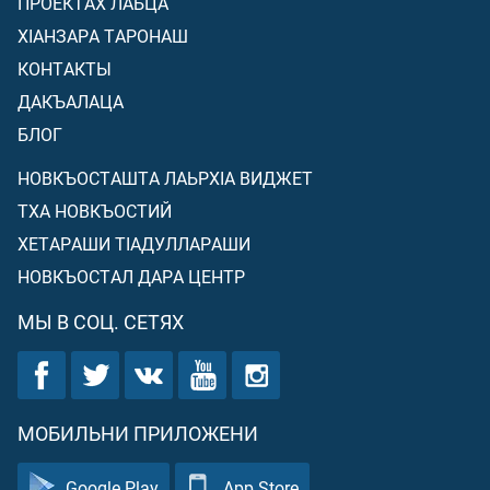
ПРОЕКТАХ ЛАЬЦА
ХIАНЗАРА ТАРОНАШ
КОНТАКТЫ
ДАКЪАЛАЦА
БЛОГ
НОВКЪОСТАШТА ЛАЬРХIА ВИДЖЕТ
ТХА НОВКЪОСТИЙ
ХЕТАРАШИ ТIАДУЛЛАРАШИ
НОВКЪОСТАЛ ДАРА ЦЕНТР
МЫ В СОЦ. СЕТЯХ
МОБИЛЬНИ ПРИЛОЖЕНИ
Google Play
App Store