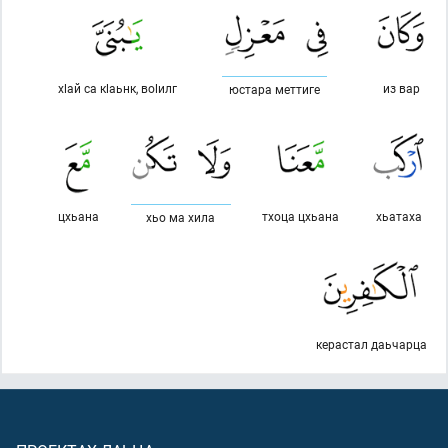
хlай са кlаьнк, воlилг
из вар
юстара меттиге
цхьана
тхоца цхьана
хьатаха
хьо ма хила
керастал даьчарца