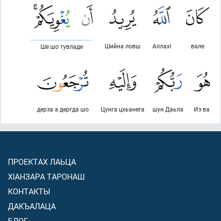
Шийна ловш
Аллахl
вале
Ше шо тувладе
дерза а дергда шо
Цунга цхьанега
шун Даьла
Из ва
ПРОЕКТАХ ЛАЬЦА
ХIАНЗАРА ТАРОНАШ
КОНТАКТЫ
ДАКЪАЛАЦА
БЛОГ