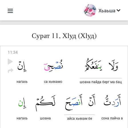
Хьаьша
Сурат 11, Хlуд (Хlуд)
11
:
34
нагахь
са хьехамо
шоана пайда берг ма бац
нагахь
шоана
сона лайча а
айса хьехам бе