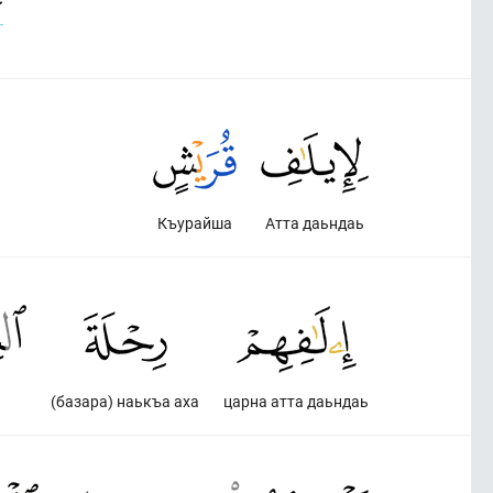
Къурайша
Атта даьндаь
(базара) наькъа аха
царна атта даьндаь