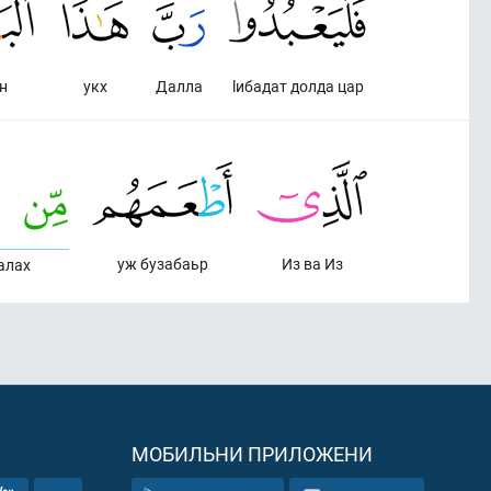
н
укх
Далла
lибадат долда цар
уж бузабаьр
Из ва Из
алах
МОБИЛЬНИ ПРИЛОЖЕНИ