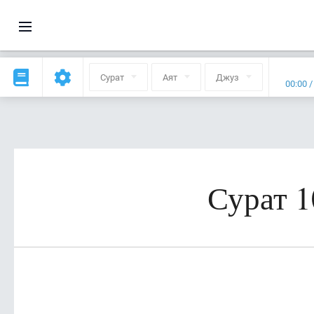
Сурат
Аят
Джуз
00:00
Сурат 1