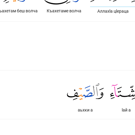
ъахетам беш волча
Къахетаме волча
Аллахlа цlераца
аьхки а
lай а