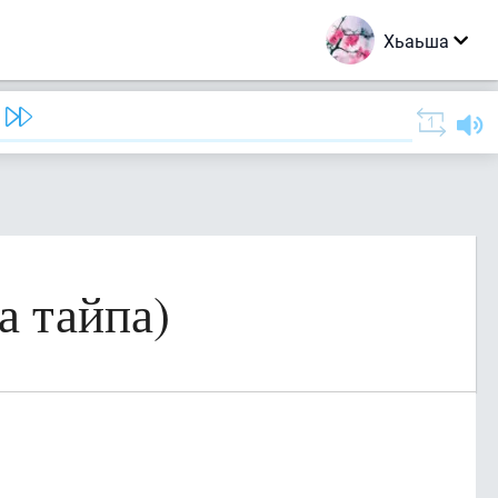
Хьаьша
а тайпа)