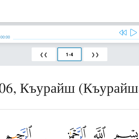
/
00:00
❮❮
1
-
4
❯❯
06, Къурайш (Къурайш