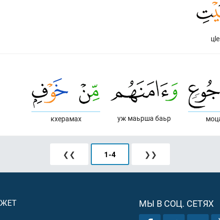
цlе
уж маьрша баьр
кхерамах
моц
❮❮
1
-
4
❯❯
ДЖЕТ
МЫ В СОЦ. СЕТЯХ