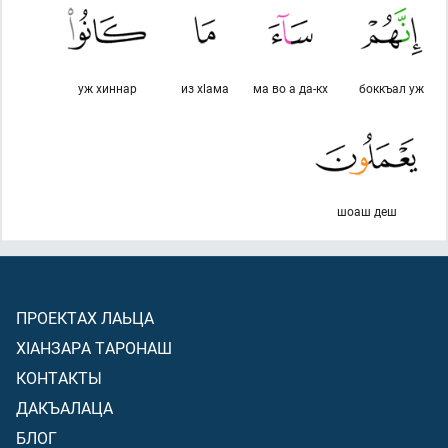
уж хиннар
из хlама
ма во а да-кх
боккъал уж
шоаш деш
ПРОЕКТАХ ЛАЬЦА
ХIАНЗАРА ТАРОНАШ
КОНТАКТЫ
ДАКЪАЛАЦА
БЛОГ