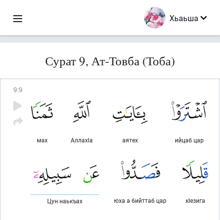
Хьаьша
Сурат 9, Ат-Товба (Тоба)
9
:
9
мах
Аллахlа
аятех
ийцаб цар
юха а бийттаб цар
кlезига
Цун наькъах