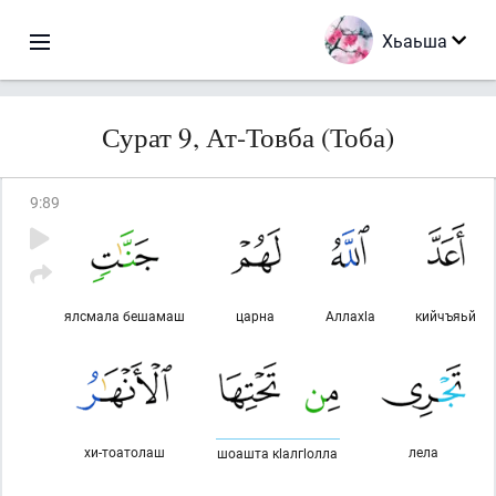
Хьаьша
Сурат 9, Ат-Товба (Тоба)
9
:
89
ялсмала бешамаш
царна
Аллахlа
кийчъяьй
хи-тоатолаш
лела
шоашта кlалгlолла