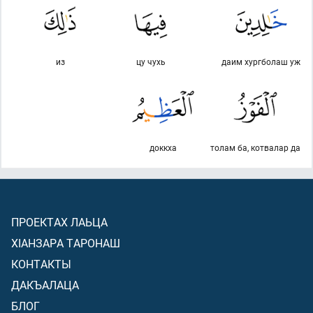
из
цу чухь
даим хургболаш уж
доккха
толам ба, котвалар да
ПРОЕКТАХ ЛАЬЦА
ХIАНЗАРА ТАРОНАШ
КОНТАКТЫ
ДАКЪАЛАЦА
БЛОГ