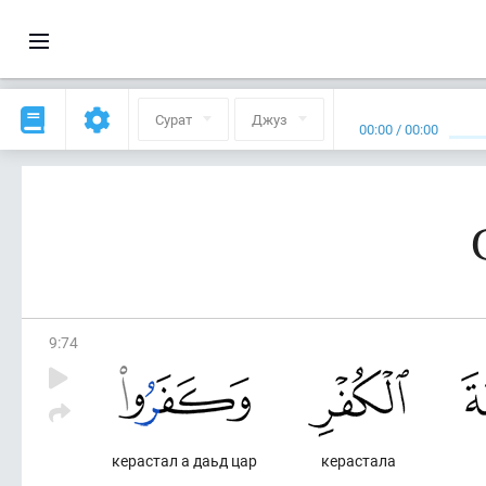
Сурат
Джуз
00:00
/
00:00
9
:
74
керастал а даьд цар
керастала