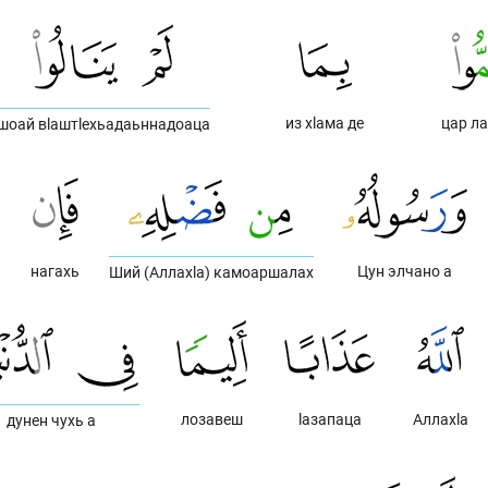
из хlама де
цар л
шоай вlаштlехьадаьннадоаца
й
нагахь
Цун элчано а
Ший (Аллахlа) камоаршалах
лозавеш
lазапаца
Аллахlа
дунен чухь а