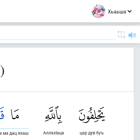
Хьаьша
)
Аллахlаца
цар дув буъ
а ма дац яхаш