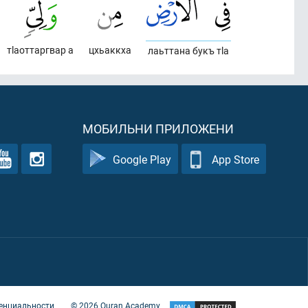
тlаоттаргвар а
цхьаккха
лаьттана букъ тlа
МОБИЛЬНИ ПРИЛОЖЕНИ
Google Play
App Store
енциальности
©
2026
Quran Academy