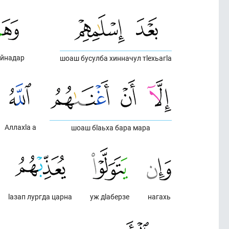
айнадар
шоаш бусулба хинначул тlехьагlа
Аллахlа а
шоаш бlаьха бара мара
lазап лургда царна
уж дlаберзе
нагахь