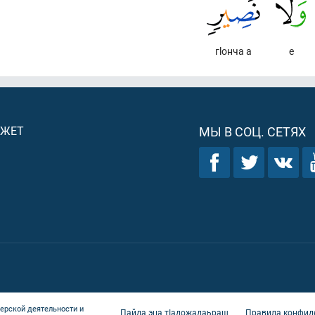
гlонча а
е
ДЖЕТ
МЫ В СОЦ. СЕТЯХ
ерской деятельности и
Пайда эца тIадожадаьраш
Правила конфид