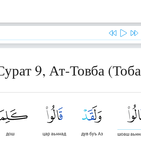
Сурат 9, Ат-Товба (Тоба
дош
цар аьннад
дув буъ Аз
шоаш аьнн