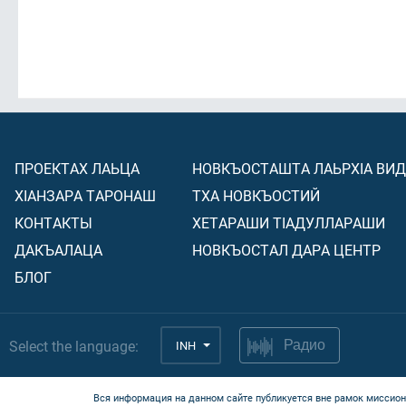
ПРОЕКТАХ ЛАЬЦА
НОВКЪОСТАШТА ЛАЬРХIА ВИ
ХIАНЗАРА ТАРОНАШ
ТХА НОВКЪОСТИЙ
КОНТАКТЫ
ХЕТАРАШИ ТIАДУЛЛАРАШИ
ДАКЪАЛАЦА
НОВКЪОСТАЛ ДАРА ЦЕНТР
БЛОГ
Select the language:
INH
Радио
Вся информация на данном сайте публикуется вне рамок миссион