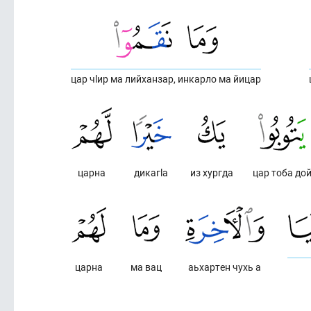
цар чlир ма лийханзар, инкарло ма йицар
царна
дикагlа
из хургда
цар тоба до
царна
ма вац
аьхартен чухь а