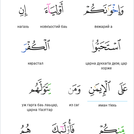
нагахь
новкъостий баь
вежарий а
керастал
царна дукхагlа дезе, цар
хорже
уж гарга баь лаьцар,
из саг
иман тlехь
царна тlаэттар