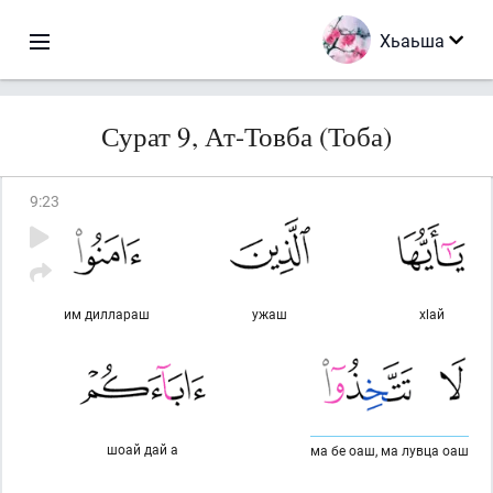
Хьаьша
Сурат 9, Ат-Товба (Тоба)
9
:
23
им диллараш
ужаш
хlай
шоай дай а
ма бе оаш, ма лувца оаш