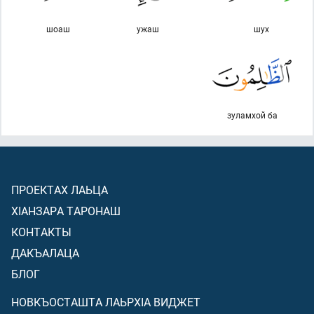
шоаш
ужаш
шух
зуламхой ба
ПРОЕКТАХ ЛАЬЦА
ХIАНЗАРА ТАРОНАШ
КОНТАКТЫ
ДАКЪАЛАЦА
БЛОГ
НОВКЪОСТАШТА ЛАЬРХIА ВИДЖЕТ