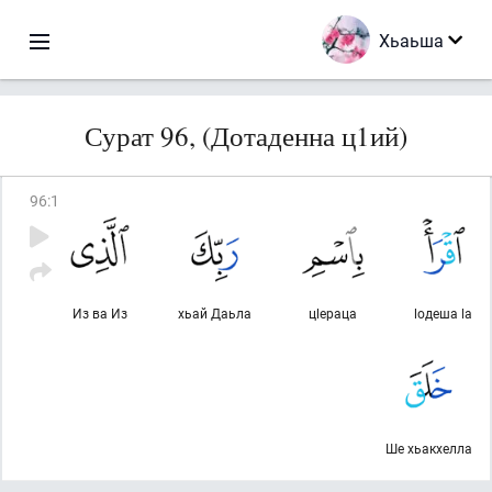
Хьаьша
Сурат 96, (Дотаденна ц1ий)
96
:
1
Из ва Из
хьай Даьла
цlераца
lодеша lа
Ше хьакхелла