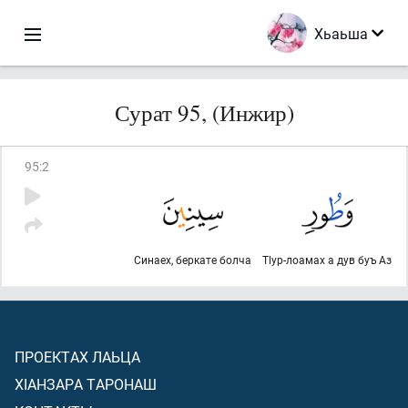
Хьаьша
Сурат 95, (Инжир)
95
:
2
Синаех, беркате болча
Тlур-лоамах а дув буъ Аз
ПРОЕКТАХ ЛАЬЦА
ХIАНЗАРА ТАРОНАШ