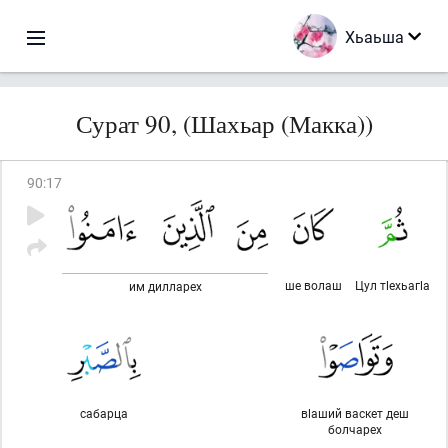
Хьаьша
Сурат 90, (Шахьар (Макка))
90
:
17
ше волаш
Цул тlехьагlа
им дилларех
сабарца
вlаший васкет деш
болчарех