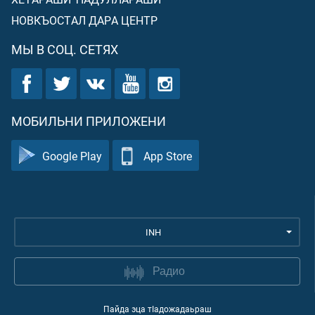
НОВКЪОСТАЛ ДАРА ЦЕНТР
МЫ В СОЦ. СЕТЯХ
МОБИЛЬНИ ПРИЛОЖЕНИ
Google Play
App Store
INH
Радио
Пайда эца тIадожадаьраш