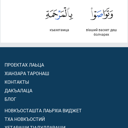
къахетамца
вlаший васкет деш
болчарех
ПРОЕКТАХ ЛАЬЦА
ХIАНЗАРА ТАРОНАШ
КОНТАКТЫ
ДАКЪАЛАЦА
БЛОГ
НОВКЪОСТАШТА ЛАЬРХIА ВИДЖЕТ
ТХА НОВКЪОСТИЙ
ХЕТАРАШИ ТIАДУЛЛАРАШИ