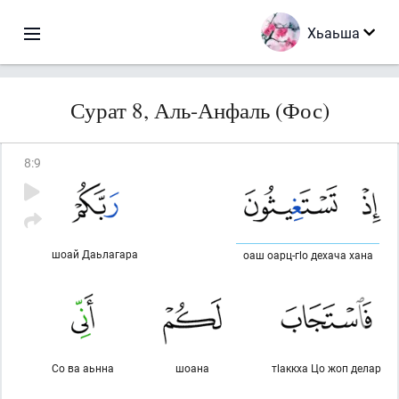
Хьаьша
Сурат 8, Аль-Анфаль (Фос)
8
:
9
шоай Даьлагара
оаш оарц-гlо дехача хана
Со ва аьнна
шоана
тlаккха Цо жоп делар