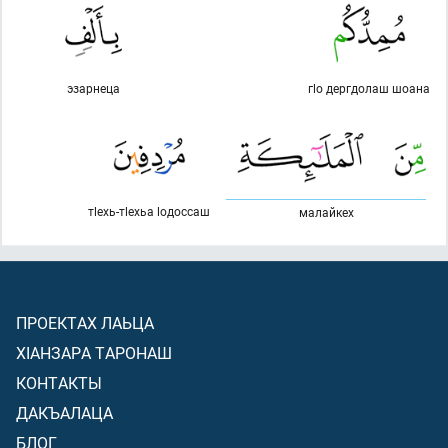
эзарнеца
гlо дергдолаш шоана
тlехь-тlехьа lодоссаш
малайкех
ПРОЕКТАХ ЛАЬЦА
ХIАНЗАРА ТАРОНАШ
КОНТАКТЫ
ДАКЪАЛАЦА
БЛОГ