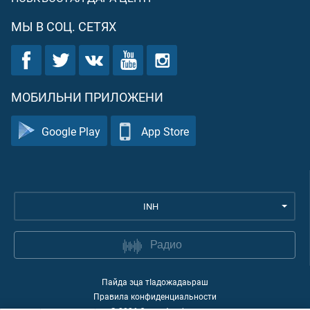
МЫ В СОЦ. СЕТЯХ
МОБИЛЬНИ ПРИЛОЖЕНИ
Google Play
App Store
INH
Радио
Пайда эца тIадожадаьраш
Правила конфиденциальности