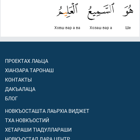
Ховш вар а ва
Хозаш вар а
Ше
ПРОЕКТАХ ЛАЬЦА
ХIАНЗАРА ТАРОНАШ
КОНТАКТЫ
ДАКЪАЛАЦА
БЛОГ
НОВКЪОСТАШТА ЛАЬРХIА ВИДЖЕТ
ТХА НОВКЪОСТИЙ
ХЕТАРАШИ ТIАДУЛЛАРАШИ
НОВКЪОСТАЛ ДАРА ЦЕНТР