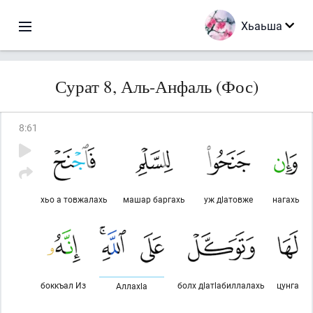
Хьаьша
Сурат 8, Аль-Анфаль (Фос)
8
:
61
хьо а товжалахь
машар баргахь
уж дlатовже
нагахь
боккъал Из
болх дlатlабиллалахь
цунга
Аллахlа