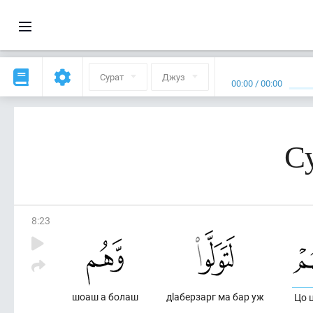
Сурат
Джуз
00:00
/
00:00
С
8
:
23
шоаш а болаш
дlаберзарг ма бар уж
Цо 