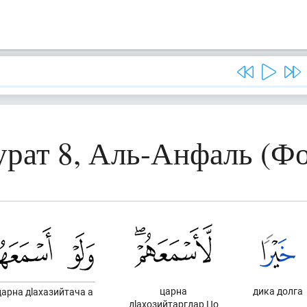
урат 8, Аль-Анфаль (Фо
царна
дика долга
царна дlахазийтача а
дlахозийтаргдар Цо