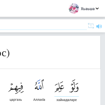
Хьаьша
с)
царгахь
Аллахlа
хайнадаларе