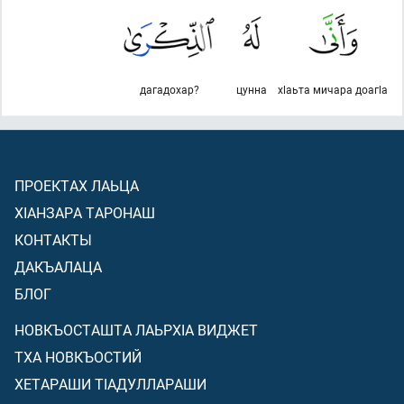
дагадохар?
цунна
хlаьта мичара доагlа
ПРОЕКТАХ ЛАЬЦА
ХIАНЗАРА ТАРОНАШ
КОНТАКТЫ
ДАКЪАЛАЦА
БЛОГ
НОВКЪОСТАШТА ЛАЬРХIА ВИДЖЕТ
ТХА НОВКЪОСТИЙ
ХЕТАРАШИ ТIАДУЛЛАРАШИ