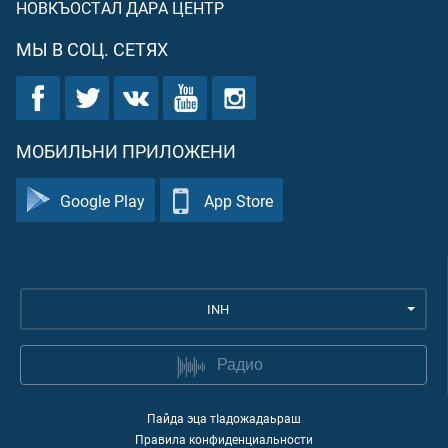
НОВКЪОСТАЛ ДАРА ЦЕНТР
МЫ В СОЦ. СЕТЯХ
МОБИЛЬНИ ПРИЛОЖЕНИ
Google Play
App Store
INH
Радио
Пайда эца тIадожадаьраш
Правила конфиденциальности