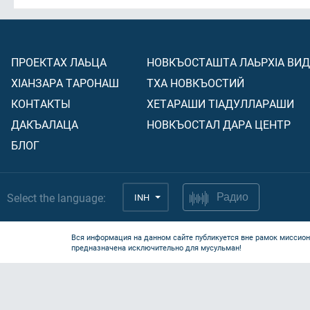
ПРОЕКТАХ ЛАЬЦА
НОВКЪОСТАШТА ЛАЬРХIА ВИ
ХIАНЗАРА ТАРОНАШ
ТХА НОВКЪОСТИЙ
КОНТАКТЫ
ХЕТАРАШИ ТIАДУЛЛАРАШИ
ДАКЪАЛАЦА
НОВКЪОСТАЛ ДАРА ЦЕНТР
БЛОГ
Select the language:
INH
Радио
Вся информация на данном сайте публикуется вне рамок миссион
предназначена исключительно для мусульман!