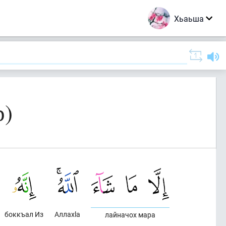
Хьаьша
р)
боккъал Из
Аллахlа
лайначох мара