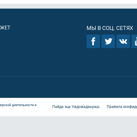
ДЖЕТ
МЫ В СОЦ. СЕТЯХ
ерской деятельности и
Пайда эца тIадожадаьраш
Правила конфид