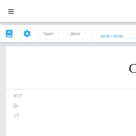
Сурат
Джуз
00:00
/
00:00
С
87
:
7