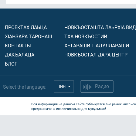
ПРОЕКТАХ ЛАЬЦА
НОВКЪОСТАШТА ЛАЬРХIА ВИ
ХIАНЗАРА ТАРОНАШ
ТХА НОВКЪОСТИЙ
КОНТАКТЫ
ХЕТАРАШИ ТIАДУЛЛАРАШИ
ДАКЪАЛАЦА
НОВКЪОСТАЛ ДАРА ЦЕНТР
БЛОГ
Select the language:
INH
Радио
Вся информация на данном сайте публикуется вне рамок миссион
предназначена исключительно для мусульман!