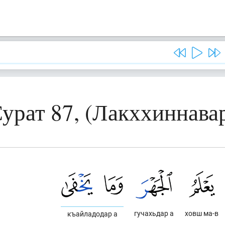
урат 87, (Лакххиннава
гучахьдар а
ховш ма-в
къайладодар а