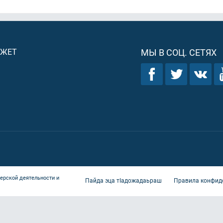
ДЖЕТ
МЫ В СОЦ. СЕТЯХ
ерской деятельности и
Пайда эца тIадожадаьраш
Правила конфид