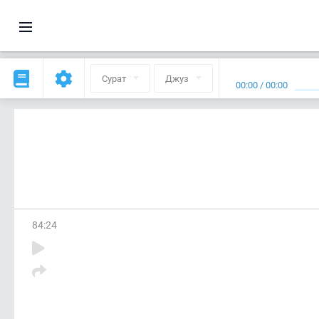
Сурат
Джуз
00:00
/
00:00
84
:
24