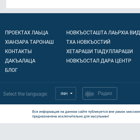
ПРОЕКТАХ ЛАЬЦА
НОВКЪОСТАШТА ЛАЬРХIА ВИ
ХIАНЗАРА ТАРОНАШ
ТХА НОВКЪОСТИЙ
КОНТАКТЫ
ХЕТАРАШИ ТIАДУЛЛАРАШИ
ДАКЪАЛАЦА
НОВКЪОСТАЛ ДАРА ЦЕНТР
БЛОГ
Select the language:
INH
Радио
Вся информация на данном сайте публикуется вне рамок миссион
предназначена исключительно для мусульман!