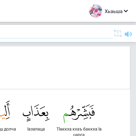
Хьаьша
ш долча
lазапаца
Тlаккха кхаъ баккха lа
царга