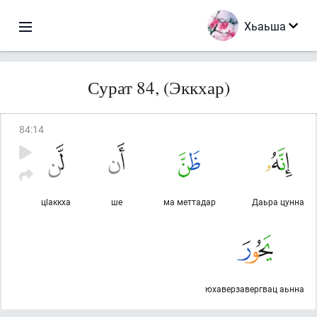
Хьаьша
Сурат 84, (Эккхар)
84
:
14
цlаккха
ше
ма меттадар
Даьра цунна
юхаверзавергвац аьнна