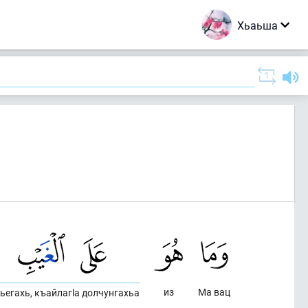
Хьаьша
)
из
Ма вац
ьегахь, къайлагlа долчунгахьа