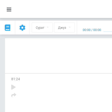
Сурат
Джуз
00:00
/
00:00
81
:
24