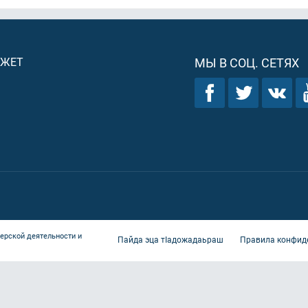
ДЖЕТ
МЫ В СОЦ. СЕТЯХ
ерской деятельности и
Пайда эца тIадожадаьраш
Правила конфид