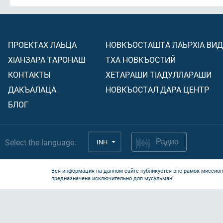
ПРОЕКТАХ ЛАЬЦА
НОВКЪОСТАШТА ЛАЬРХIА ВИ
ХIАНЗАРА ТАРОНАШ
ТХА НОВКЪОСТИЙ
КОНТАКТЫ
ХЕТАРАШИ ТIАДУЛЛАРАШИ
ДАКЪАЛАЦА
НОВКЪОСТАЛ ДАРА ЦЕНТР
БЛОГ
Select the language:
INH
Радио
Вся информация на данном сайте публикуется вне рамок миссион
предназначена исключительно для мусульман!