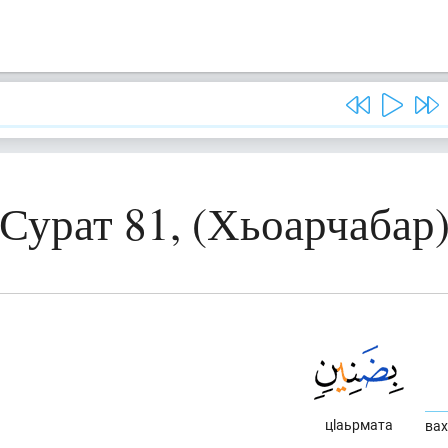
Сурат 81, (Хьоарчабар
цlаьрмата
вах