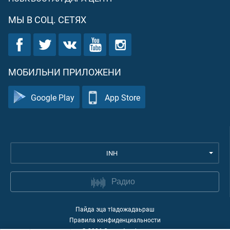
МЫ В СОЦ. СЕТЯХ
МОБИЛЬНИ ПРИЛОЖЕНИ
Google Play
App Store
INH
Радио
Пайда эца тIадожадаьраш
Правила конфиденциальности