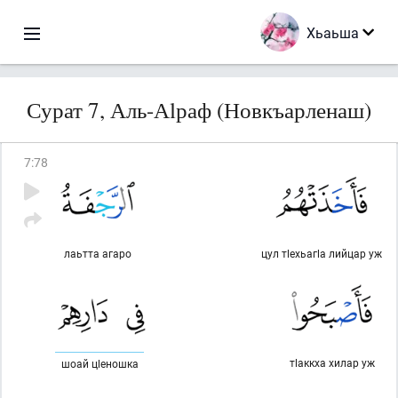
Хьаьша
Сурат 7, Аль-Аlраф (Новкъарленаш)
7
:
78
лаьтта агаро
цул тlехьагlа лийцар уж
тlаккха хилар уж
шоай цlеношка