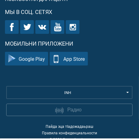
МЫ В СОЦ. СЕТЯХ
МОБИЛЬНИ ПРИЛОЖЕНИ
Google Play
App Store
INH
Радио
Пайда эца тIадожадаьраш
Правила конфиденциальности