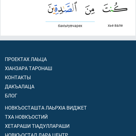
хье вале
бакълувчарех
ПРОЕКТАХ ЛАЬЦА
ХIАНЗАРА ТАРОНАШ
КОНТАКТЫ
ДАКЪАЛАЦА
БЛОГ
НОВКЪОСТАШТА ЛАЬРХIА ВИДЖЕТ
ТХА НОВКЪОСТИЙ
ХЕТАРАШИ ТIАДУЛЛАРАШИ
НОВКЪОСТАЛ ДАРА ЦЕНТР