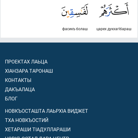
фасикъ болаш
царех дукхагlбараш
ПРОЕКТАХ ЛАЬЦА
ХIАНЗАРА ТАРОНАШ
КОНТАКТЫ
ДАКЪАЛАЦА
БЛОГ
НОВКЪОСТАШТА ЛАЬРХIА ВИДЖЕТ
ТХА НОВКЪОСТИЙ
ХЕТАРАШИ ТIАДУЛЛАРАШИ