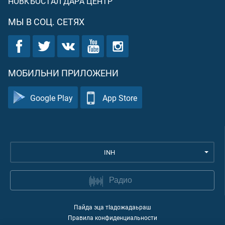
НОВКЪОСТАЛ ДАРА ЦЕНТР
МЫ В СОЦ. СЕТЯХ
МОБИЛЬНИ ПРИЛОЖЕНИ
Google Play
App Store
INH
Радио
Пайда эца тIадожадаьраш
Правила конфиденциальности