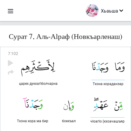
Хьаьша
Сурат 7, Аль-Аlраф (Новкъарленаш)
7
:
102
царех дукхагlболчарна
Тхона кораданзар
Тхона кора ма бир
боккъал
чlоагlо (кхоачашъяр