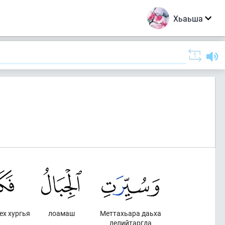
Хьаьша
ех хургья
лоамаш
Меттахьара даьха
лелийтаргда