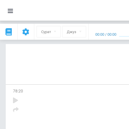
Сурат
Джуз
00:00
/
00:00
78
:
20