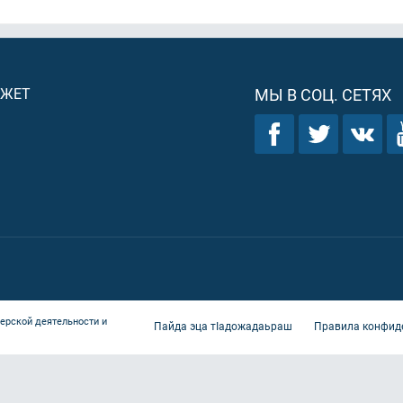
ДЖЕТ
МЫ В СОЦ. СЕТЯХ
ерской деятельности и
Пайда эца тIадожадаьраш
Правила конфид