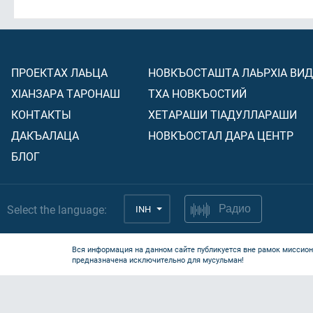
ПРОЕКТАХ ЛАЬЦА
НОВКЪОСТАШТА ЛАЬРХIА ВИ
ХIАНЗАРА ТАРОНАШ
ТХА НОВКЪОСТИЙ
КОНТАКТЫ
ХЕТАРАШИ ТIАДУЛЛАРАШИ
ДАКЪАЛАЦА
НОВКЪОСТАЛ ДАРА ЦЕНТР
БЛОГ
Select the language:
INH
Радио
Вся информация на данном сайте публикуется вне рамок миссион
предназначена исключительно для мусульман!