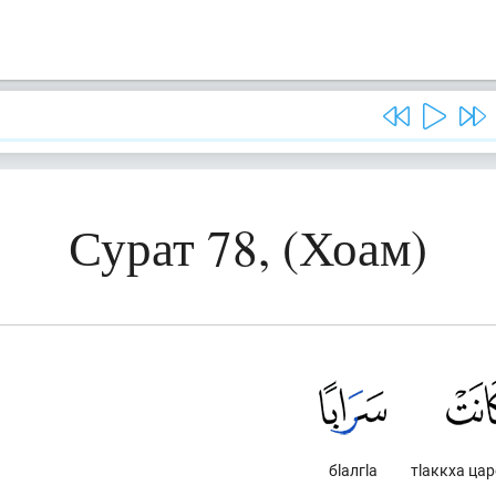
Сурат 78, (Хоам)
бlалгlа
тlаккха цар