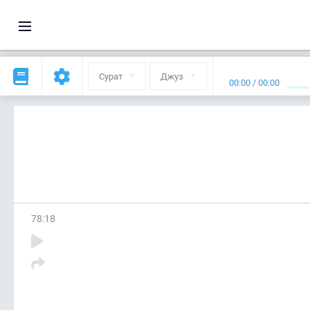
Сурат
Джуз
00:00
/
00:00
78
:
18