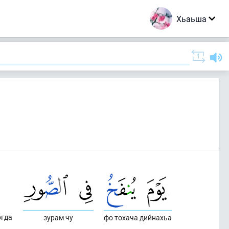
Хьаьша
ргда
зурам чу
фо тохача дийнахьа