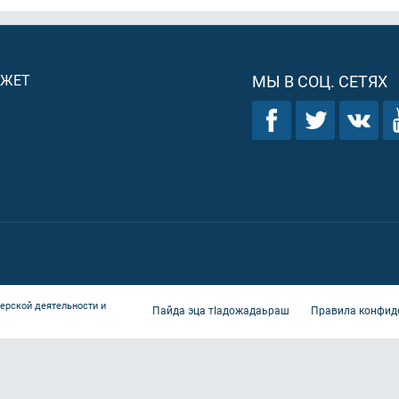
ДЖЕТ
МЫ В СОЦ. СЕТЯХ
ерской деятельности и
Пайда эца тIадожадаьраш
Правила конфид