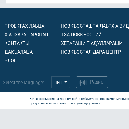
ПРОЕКТАХ ЛАЬЦА
НОВКЪОСТАШТА ЛАЬРХIА ВИ
ХIАНЗАРА ТАРОНАШ
ТХА НОВКЪОСТИЙ
КОНТАКТЫ
ХЕТАРАШИ ТIАДУЛЛАРАШИ
ДАКЪАЛАЦА
НОВКЪОСТАЛ ДАРА ЦЕНТР
БЛОГ
Select the language:
INH
Радио
Вся информация на данном сайте публикуется вне рамок миссион
предназначена исключительно для мусульман!