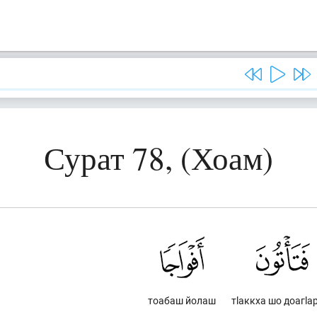
Сурат 78, (Хоам)
тоабаш йолаш
тlаккха шо доагlа