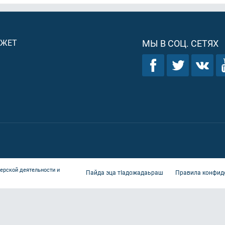
ДЖЕТ
МЫ В СОЦ. СЕТЯХ
ерской деятельности и
Пайда эца тIадожадаьраш
Правила конфид