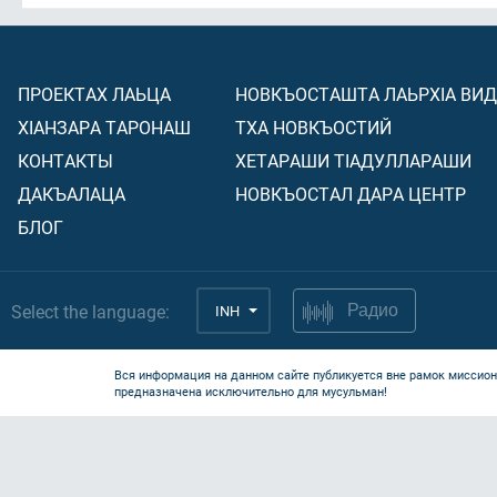
ПРОЕКТАХ ЛАЬЦА
НОВКЪОСТАШТА ЛАЬРХIА ВИ
ХIАНЗАРА ТАРОНАШ
ТХА НОВКЪОСТИЙ
КОНТАКТЫ
ХЕТАРАШИ ТIАДУЛЛАРАШИ
ДАКЪАЛАЦА
НОВКЪОСТАЛ ДАРА ЦЕНТР
БЛОГ
Select the language:
INH
Радио
Вся информация на данном сайте публикуется вне рамок миссион
предназначена исключительно для мусульман!