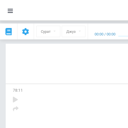
Сурат
Джуз
00:00
/
00:00
78
:
11