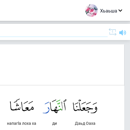
Хьаьша
напагlа лоха ха
ди
Даьд Оаха