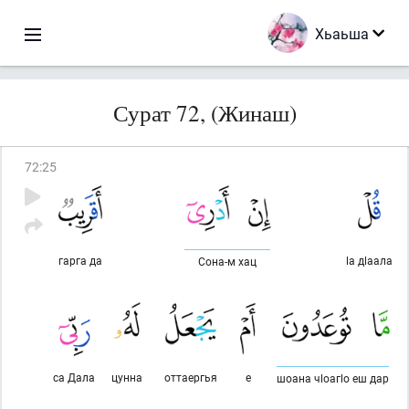
Хьаьша
Сурат 72, (Жинаш)
72
:
25
гарга да
lа дlаала
Сона-м хац
са Дала
цунна
оттаергья
е
шоана чlоагlо еш дар