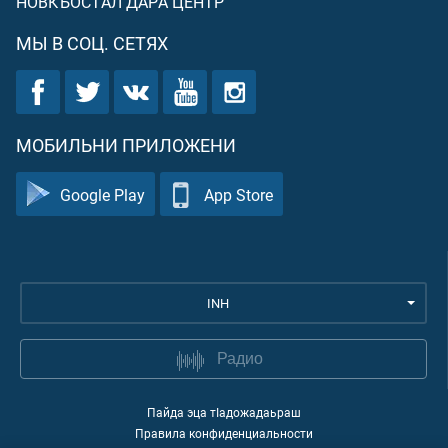
НОВКЪОСТАЛ ДАРА ЦЕНТР
МЫ В СОЦ. СЕТЯХ
МОБИЛЬНИ ПРИЛОЖЕНИ
Google Play
App Store
INH
Радио
Пайда эца тIадожадаьраш
Правила конфиденциальности