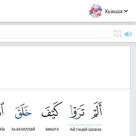
Хьаьша
хlа
хьакхеллай
мишта
Ай гаций шоана