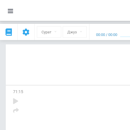
Сурат
Джуз
00:00
/
00:00
71
:
15