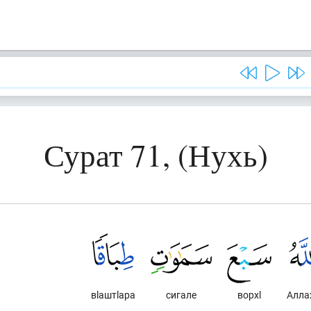
Сурат 71, (Нухь)
вlаштlара
сигале
ворхl
Алла