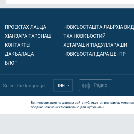
ПРОЕКТАХ ЛАЬЦА
НОВКЪОСТАШТА ЛАЬРХIА ВИ
ХIАНЗАРА ТАРОНАШ
ТХА НОВКЪОСТИЙ
КОНТАКТЫ
ХЕТАРАШИ ТIАДУЛЛАРАШИ
ДАКЪАЛАЦА
НОВКЪОСТАЛ ДАРА ЦЕНТР
БЛОГ
Select the language:
INH
Радио
Вся информация на данном сайте публикуется вне рамок миссион
предназначена исключительно для мусульман!