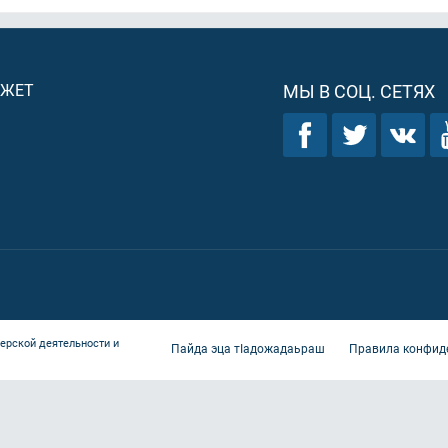
ДЖЕТ
МЫ В СОЦ. СЕТЯХ
ерской деятельности и
Пайда эца тIадожадаьраш
Правила конфид