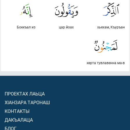
Боккъал из
цар йоах
хьехам, Къуръан
керта тувлавенна ма-в
ПРОЕКТАХ ЛАЬЦА
ХIАНЗАРА ТАРОНАШ
КОНТАКТЫ
ДАКЪАЛАЦА
БЛОГ