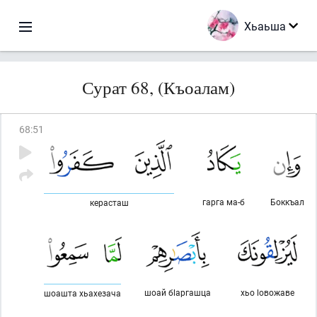
Хьаьша
Сурат 68, (Къоалам)
68
:
51
гарга ма-б
Боккъал
керасташ
шоай бlаргашца
хьо lовожаве
шоашта хьахезача