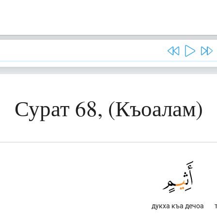
Сурат 68, (Къоалам)
дукха къа дечоа