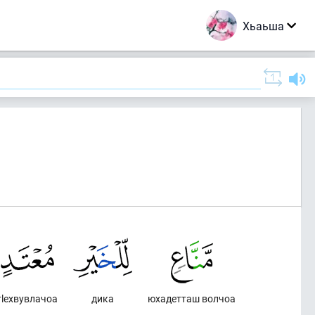
Хьаьша
тlехвувлачоа
дика
юхадетташ волчоа