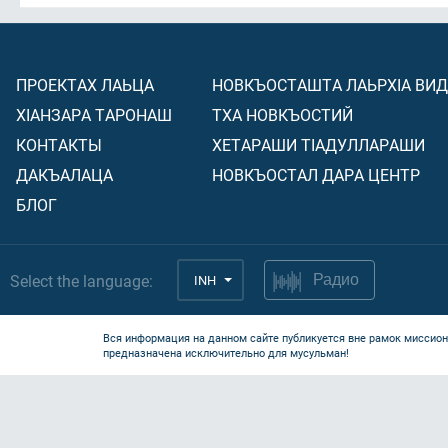
ПРОЕКТАХ ЛАЬЦА
НОВКЪОСТАШТА ЛАЬРХIА ВИ
ХIАНЗАРА ТАРОНАШ
ТХА НОВКЪОСТИЙ
КОНТАКТЫ
ХЕТАРАШИ ТIАДУЛЛАРАШИ
ДАКЪАЛАЦА
НОВКЪОСТАЛ ДАРА ЦЕНТР
БЛОГ
Select the language:
INH
Радио
Вся информация на данном сайте публикуется вне рамок миссион
предназначена исключительно для мусульман!