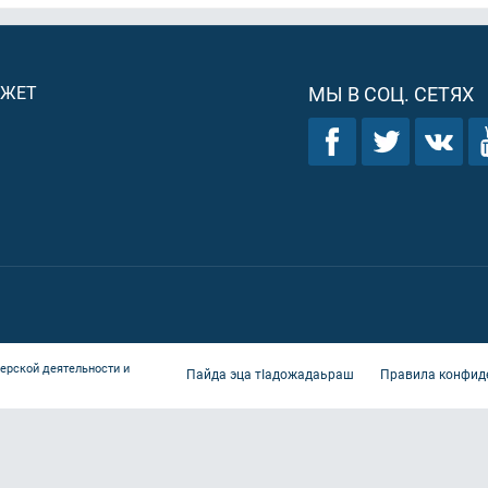
ДЖЕТ
МЫ В СОЦ. СЕТЯХ
ерской деятельности и
Пайда эца тIадожадаьраш
Правила конфид