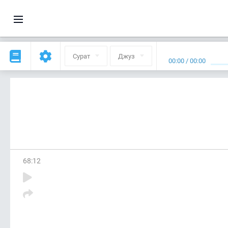
Сурат
Джуз
00:00
/
00:00
68
:
12